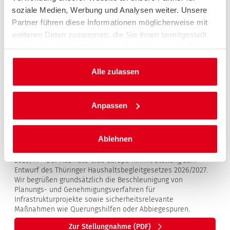
soziale Medien, Werbung und Analysen weiter. Unsere
Partner führen diese Informationen möglicherweise mit
weiteren Daten zusammen, die Sie ihnen bereitgestellt
haben oder die sie im Rahmen Ihrer Nutzung der Dienste
gesammelt haben.
Alle zulassen
Anpassen
THÜRINGER HAUSHALTSBEGLEITGESETZ
Ablehnen
2026/2027
2025/11 – Der ACE Auto Club Europa nimmt Stellung zum
Entwurf des Thüringer Haushaltsbegleitgesetzes 2026/2027.
Wir begrüßen grundsätzlich die Beschleunigung von
Planungs- und Genehmigungsverfahren für
Infrastrukturprojekte sowie sicherheitsrelevante
Maßnahmen wie Querungshilfen oder Abbiegespuren.
Zur Stellungnahme (PDF)