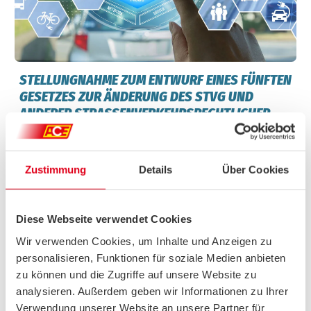
STELLUNGNAHME ZUM ENTWURF EINES FÜNFTEN
GESETZES ZUR ÄNDERUNG DES STVG UND
ANDERER STRASSENVERKEHRSRECHTLICHER V
ORSCHRIFTEN
Im Rahmen einer öffentlichen Anhörung im Deutschen
Bundestag
Zustimmung
Details
Über Cookies
2026/02 – Der ACE Auto Club Europa setzt sich für eine StVG-
Novelle ein, die Digitalisierung als Impuls für die „Vision
Zero“ nutzt, um die Verkehrssicherheit insbesondere für
schutzbedürftige Gruppen maßgeblich zu erhöhen. Er fordert
Diese Webseite verwendet Cookies
die rechtliche Absicherung digitaler Parkraumkontrollen zur
Wir verwenden Cookies, um Inhalte und Anzeigen zu
Freihaltung von Gehwegen sowie sozial gestaffelte
Bewohnerparkgebühren, um Mobilität für alle bezahlbar zu
personalisieren, Funktionen für soziale Medien anbieten
halten.
zu können und die Zugriffe auf unsere Website zu
analysieren. Außerdem geben wir Informationen zu Ihrer
Zur Stellungnahme (PDF)
Verwendung unserer Website an unsere Partner für