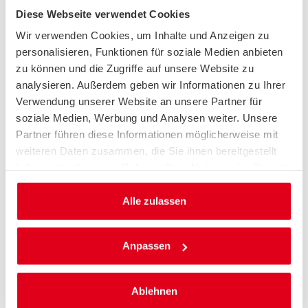
Diese Webseite verwendet Cookies
Wir verwenden Cookies, um Inhalte und Anzeigen zu
personalisieren, Funktionen für soziale Medien anbieten
zu können und die Zugriffe auf unsere Website zu
analysieren. Außerdem geben wir Informationen zu Ihrer
Verkehrspolitik
Verwendung unserer Website an unsere Partner für
STELLUNGNAHMEN
soziale Medien, Werbung und Analysen weiter. Unsere
Der ACE nimmt regelmäßig Stellung im Rahmen
Partner führen diese Informationen möglicherweise mit
verkehrspolitischer Gesetzgebungsverfahren.
weiteren Daten zusammen, die Sie ihnen bereitgestellt
Zu den Stellungnahmen
haben oder die sie im Rahmen Ihrer Nutzung der Dienste
gesammelt haben.
Alle zulassen
Anpassen
Ablehnen