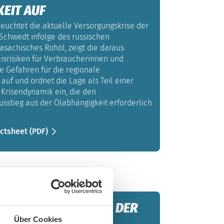
EIT AUF
euchtet die aktuelle Versorgungskrise der
 Schwedt infolge des russischen
kasachisches Rohöl, zeigt die daraus
isrisiken für Verbraucherinnen und
e Gefahren für die regionale
 auf und ordnet die Lage als Teil einer
 Krisendynamik ein, die den
sstieg aus der Ölabhängigkeit erforderlich
actsheet (PDF)
RKEHRSWENDE WILL DER
Über Cookies