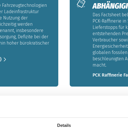
ABHÄNGIGK
e Fahrzeugtechnologien
r Ladeinfrastruktur
Das Factsheet bel
he Nutzung der
PCK-Raffinerie in
ichzeitig werden
Lieferstopps für 
enannt, insbesondere
entstehenden Pre
orgung, Defizite bei der
Verbraucher sowi
hin hoher bürokratischer
Energiesicherheit
globalen fossilen
beschleunigten Au
)
macht.
PCK Raffinerie F
JETZT ZU TUN
WELCHE VE
Details