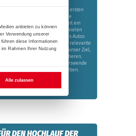
 ist facettenreich. Was auf den ersten
erwältigend großes Vorhaben ohne
punkt aussieht, ist in Wirklichkeit ein
 Medien anbieten zu können
zusammensetzbares Puzzle aus vielen
hrer Verwendung unserer
. Die bedarfsgerechte Nutzung des Autos
 führen diese Informationen
 mögliche Alternativen sind sehr relevante
ie im Rahmen Ihrer Nutzung
es. Als Mobilitätsbegleiter ist es unser Ziel,
en von der Verkehrswende profitieren.
 Vorschläge der ACE zur Verkehrswende
nserem Arbeitspapier aufgeschrieben.
Alle zulassen
erkehrswende (PDF)
FÜR DEN HOCHLAUF DER