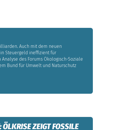
illiarden. Auch mit dem neuen
n Steuergeld ineffizient für
en Analyse des Forums Ökologisch-Soziale
 dem Bund für Umwelt und Naturschutz
 ÖLKRISE ZEIGT FOSSILE