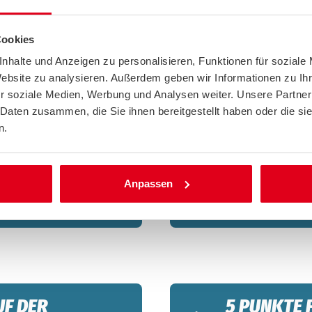
ACE?
Konfliktes drohen weitere
Die Verkehrswende
llen, Öl-Knappheit und
Blick wie ein üb
Cookies
osten. Aus Sicht des ACE
Ausgangs- und End
nhalte und Anzeigen zu personalisieren, Funktionen für soziale
r in den Blick zu nehmen:
komplexes, aber 
Website zu analysieren. Außerdem geben wir Informationen zu I
einzelnen Teilen
r soziale Medien, Werbung und Analysen weiter. Unsere Partner
und der Blick auf
 Daten zusammen, die Sie ihnen bereitgestellt haben oder die s
Teile dieses Puzzl
n.
tärken!
dass alle Mensch
Welche konkreten
in einem Positionspapier
hat, haben wir u
Anpassen
Arbeitspapier V
F)
UF DER
5 PUNKTE 