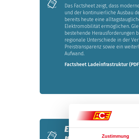
Das Factsheet zeigt, dass modern
und der kontinuierliche Ausbau de
bereits heute eine alltagstauglic
Elektromobilität ermöglichen. Gle
bestehende Herausforderungen b
regionale Unterschiede in der Vers
Preistransparenz sowie ein weiter
Aufwand.
Factsheet Ladeinfrastruktur (PDF
ENERGIEKRISE - WAS 
Zustimmung