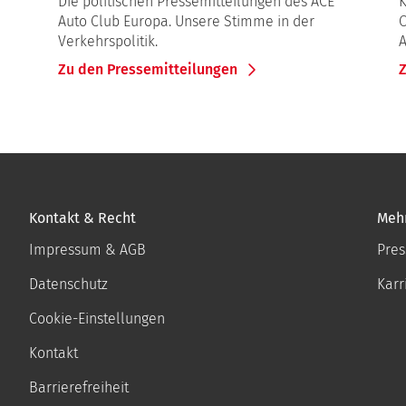
Die politischen Pressemitteilungen des ACE
K
Auto Club Europa. Unsere Stimme in der
O
Verkehrspolitik.
A
Zu den Pressemitteilungen
Kontakt & Recht
Meh
Impressum & AGB
Pres
Datenschutz
Karr
Cookie-Einstellungen
Kontakt
Barrierefreiheit