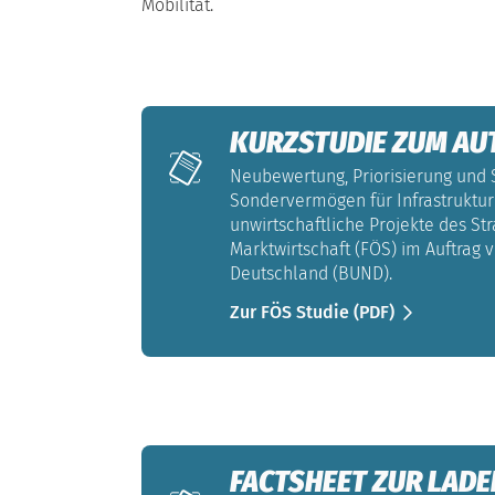
Mobilität.
KURZSTUDIE ZUM A
Neubewertung, Priorisierung und 
Sondervermögen für Infrastruktur 
unwirtschaftliche Projekte des St
Marktwirtschaft (FÖS) im Auftrag
Deutschland (BUND).
Zur FÖS Studie (PDF)
FACTSHEET ZUR LAD