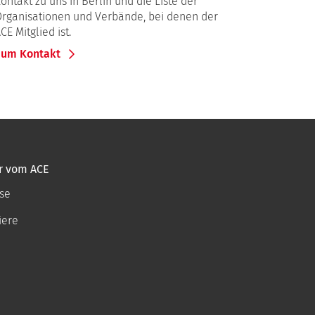
ontakt zu uns in Berlin und die Liste der
rganisationen und Verbände, bei denen der
CE Mitglied ist.
Zum Kontakt
r vom ACE
se
iere