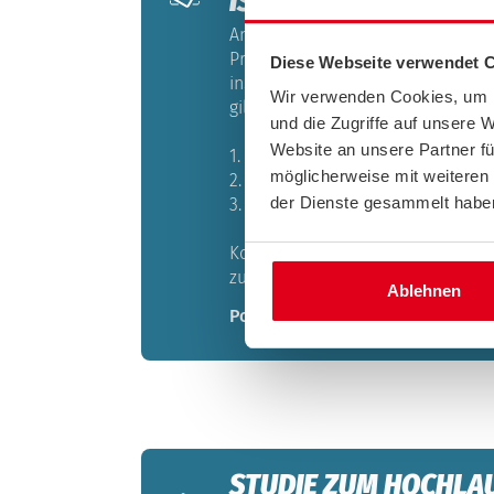
IST!
Angesichts des anhaltenden Iran-
Preissteigerungen an den Tankste
Diese Webseite verwendet 
insgesamt höhere Lebenshaltungsk
Wir verwenden Cookies, um I
gilt es jetzt, drei Handlungsfelde
und die Zugriffe auf unsere 
Website an unsere Partner fü
1. Verbrauch senken!
möglicherweise mit weiteren
2. Sozial gerecht entlasten!
der Dienste gesammelt habe
3. Unabhängigkeit und Resilienz s
Konkrete Vorschläge hat der ACE 
zusammengefasst.
Ablehnen
Positionspapier Energiekrise (PD
STUDIE ZUM HOCHLA